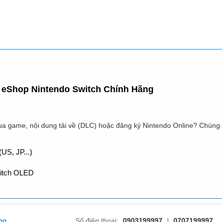
eShop Nintendo Switch Chính Hãng
a game, nội dung tải về (DLC) hoặc đăng ký Nintendo Online? Chúng tô
US, JP...)
witch OLED
ng
Số điện thoại:
0903199997
|
0707199997