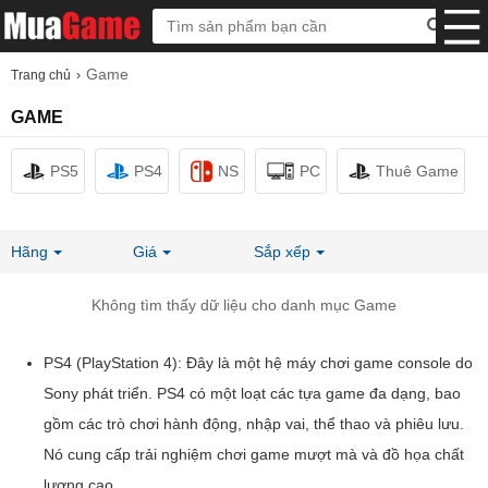
Game
Trang chủ
GAME
PS5
PS4
NS
PC
Thuê Game
Hãng
Giá
Sắp xếp
Không tìm thấy dữ liệu cho danh mục Game
PS4 (PlayStation 4): Đây là một hệ máy chơi game console do
Sony phát triển. PS4 có một loạt các tựa game đa dạng, bao
gồm các trò chơi hành động, nhập vai, thể thao và phiêu lưu.
Nó cung cấp trải nghiệm chơi game mượt mà và đồ họa chất
lượng cao.