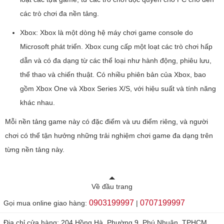
các trò chơi đa nền tảng.
Xbox: Xbox là một dòng hệ máy chơi game console do
Microsoft phát triển. Xbox cung cấp một loạt các trò chơi hấp
dẫn và có đa dạng từ các thể loại như hành động, phiêu lưu,
thể thao và chiến thuật. Có nhiều phiên bản của Xbox, bao
gồm Xbox One và Xbox Series X/S, với hiệu suất và tính năng
khác nhau.
Mỗi nền tảng game này có đặc điểm và ưu điểm riêng, và người
chơi có thể tận hưởng những trải nghiệm chơi game đa dạng trên
từng nền tảng này.
Về đầu trang
0903199997
0707199997
Gọi mua online giao hàng:
|
Địa chỉ cửa hàng: 204 Hồng Hà, Phường 9, Phú Nhuận, TPHCM