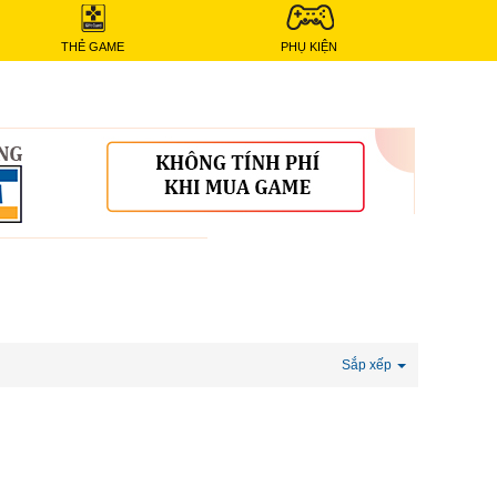
THẺ GAME
PHỤ KIỆN
Sắp xếp