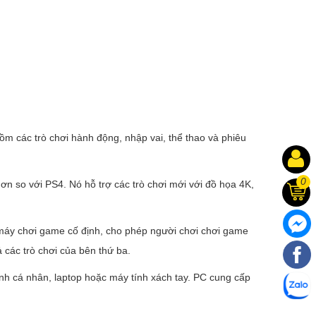
ồm các trò chơi hành động, nhập vai, thể thao và phiêu
0
n so với PS4. Nó hỗ trợ các trò chơi mới với đồ họa 4K,
 máy chơi game cố định, cho phép người chơi chơi game
 các trò chơi của bên thứ ba.
ính cá nhân, laptop hoặc máy tính xách tay. PC cung cấp