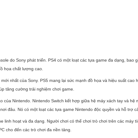
sole do Sony phát triển. PS4 có một loạt các tựa game đa dạng, bao g
ồ họa chất lượng cao.
 mới nhất của Sony. PS5 mang lại sức mạnh đồ họa và hiệu suất cao hơ
iúp tăng cường trải nghiệm chơi game.
o của Nintendo. Nintendo Switch kết hợp giữa hệ máy xách tay và hệ
 nơi đâu. Nó có một loạt các tựa game Nintendo độc quyền và hỗ trợ cả
 linh hoạt và đa dạng. Người chơi có thể chơi trò chơi trên các máy t
PC cho đến các trò chơi đa nền tảng.