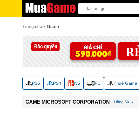
Trang chủ
Game
PS5
PS4
NS
PC
Thuê Game
GAME MICROSOFT CORPORATION
Hãng SX