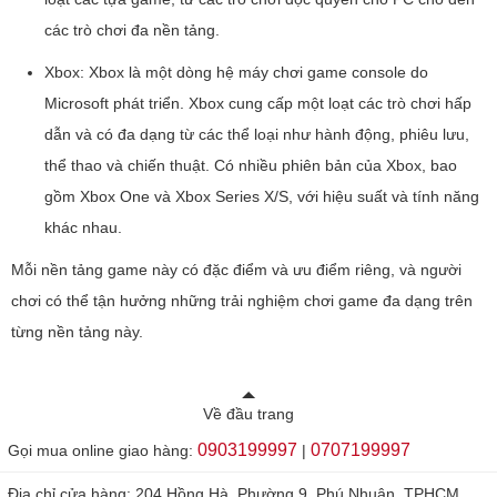
các trò chơi đa nền tảng.
Xbox: Xbox là một dòng hệ máy chơi game console do
Microsoft phát triển. Xbox cung cấp một loạt các trò chơi hấp
dẫn và có đa dạng từ các thể loại như hành động, phiêu lưu,
thể thao và chiến thuật. Có nhiều phiên bản của Xbox, bao
gồm Xbox One và Xbox Series X/S, với hiệu suất và tính năng
khác nhau.
Mỗi nền tảng game này có đặc điểm và ưu điểm riêng, và người
chơi có thể tận hưởng những trải nghiệm chơi game đa dạng trên
từng nền tảng này.
Về đầu trang
0903199997
0707199997
Gọi mua online giao hàng:
|
Địa chỉ cửa hàng: 204 Hồng Hà, Phường 9, Phú Nhuận, TPHCM