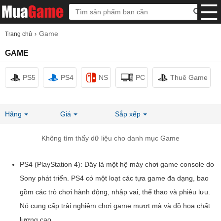
Game
Trang chủ
GAME
PS5
PS4
NS
PC
Thuê Game
Hãng
Giá
Sắp xếp
Không tìm thấy dữ liệu cho danh mục Game
PS4 (PlayStation 4): Đây là một hệ máy chơi game console do
Sony phát triển. PS4 có một loạt các tựa game đa dạng, bao
gồm các trò chơi hành động, nhập vai, thể thao và phiêu lưu.
Nó cung cấp trải nghiệm chơi game mượt mà và đồ họa chất
lượng cao.