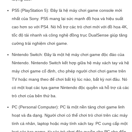
PS5 (PlayStation 5): Đây là hệ máy chơi game console mới
nhất của Sony. PS5 mang lại sức mạnh đồ họa và hiệu suất
cao hơn so với PS4. Nó hỗ trợ các trò chơi mới với đồ họa 4K,
tốc độ tải nhanh và công nghệ đồng trục DualSense giúp tăng
cường trải nghiệm chơi game.
Nintendo Switch: Đây là một hệ máy chơi game độc đáo của
Nintendo. Nintendo Switch kết hợp giữa hệ máy xách tay và hệ
máy chơi game cố định, cho phép người chơi chơi game trên
TV hoặc mang theo để chơi bất kỳ lúc nào, bất kỳ nơi đâu. Nó
có một loạt các tựa game Nintendo độc quyền và hỗ trợ cả các
trò chơi của bên thứ ba.
PC (Personal Computer): PC là một nền tảng chơi game linh
hoạt và đa dạng. Người chơi có thể chơi trò chơi trên các máy
tính cá nhân, laptop hoặc máy tính xách tay. PC cung cấp một
loạt các tựa game, từ các trò chơi độc quyền cho PC cho đến