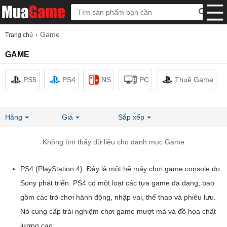
Game
Trang chủ
GAME
PS5
PS4
NS
PC
Thuê Game
Hãng
Giá
Sắp xếp
Không tìm thấy dữ liệu cho danh mục Game
PS4 (PlayStation 4): Đây là một hệ máy chơi game console do
Sony phát triển. PS4 có một loạt các tựa game đa dạng, bao
gồm các trò chơi hành động, nhập vai, thể thao và phiêu lưu.
Nó cung cấp trải nghiệm chơi game mượt mà và đồ họa chất
lượng cao.