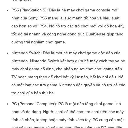
PS5 (PlayStation 5): Đây là hệ máy chơi game console mới
nhất của Sony. PS5 mang lại sức mạnh đồ họa và hiệu suất
cao hơn so với PS4. Nó hỗ trợ các trò chơi mới với đồ họa 4K,
tốc độ tải nhanh và công nghệ đồng trục DualSense giúp tăng
cường trải nghiệm chơi game.
Nintendo Switch: Đây là một hệ máy chơi game độc đáo của
Nintendo. Nintendo Switch kết hợp giữa hệ máy xách tay và hệ
máy chơi game cố định, cho phép người chơi chơi game trên
TV hoặc mang theo để chơi bất kỳ lúc nào, bất kỳ nơi đâu. Nó
có một loạt các tựa game Nintendo độc quyền và hỗ trợ cả các
trò chơi của bên thứ ba.
PC (Personal Computer): PC là một nền tảng chơi game linh
hoạt và đa dạng. Người chơi có thể chơi trò chơi trên các máy
tính cá nhân, laptop hoặc máy tính xách tay. PC cung cấp một
loạt các tựa game, từ các trò chơi độc quyền cho PC cho đến