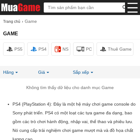
Game
Trang chủ
GAME
PS5
PS4
NS
PC
Thuê Game
Hãng
Giá
Sắp xếp
Không tìm thấy dữ liệu cho danh mục Game
PS4 (PlayStation 4): Đây là một hệ máy chơi game console do
Sony phát triển. PS4 có một loạt các tựa game đa dạng, bao
gồm các trò chơi hành động, nhập vai, thể thao và phiêu lưu.
Nó cung cấp trải nghiệm chơi game mượt mà và đồ họa chất
lượng cao.