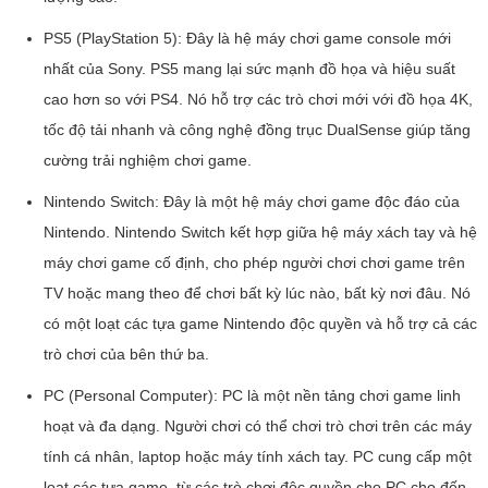
PS5 (PlayStation 5): Đây là hệ máy chơi game console mới
nhất của Sony. PS5 mang lại sức mạnh đồ họa và hiệu suất
cao hơn so với PS4. Nó hỗ trợ các trò chơi mới với đồ họa 4K,
tốc độ tải nhanh và công nghệ đồng trục DualSense giúp tăng
cường trải nghiệm chơi game.
Nintendo Switch: Đây là một hệ máy chơi game độc đáo của
Nintendo. Nintendo Switch kết hợp giữa hệ máy xách tay và hệ
máy chơi game cố định, cho phép người chơi chơi game trên
TV hoặc mang theo để chơi bất kỳ lúc nào, bất kỳ nơi đâu. Nó
có một loạt các tựa game Nintendo độc quyền và hỗ trợ cả các
trò chơi của bên thứ ba.
PC (Personal Computer): PC là một nền tảng chơi game linh
hoạt và đa dạng. Người chơi có thể chơi trò chơi trên các máy
tính cá nhân, laptop hoặc máy tính xách tay. PC cung cấp một
loạt các tựa game, từ các trò chơi độc quyền cho PC cho đến