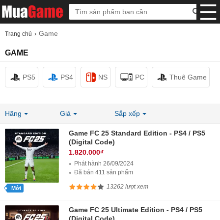
Game
Trang chủ
GAME
PS5
PS4
NS
PC
Thuê Game
Hãng
Giá
Sắp xếp
Game FC 25 Standard Edition - PS4 / PS5
(Digital Code)
1.820.000₫
Phát hành 26/09/2024
Đã bán 411 sản phẩm
13262 lượt xem
Mới
Game FC 25 Ultimate Edition - PS4 / PS5
(Digital Code)