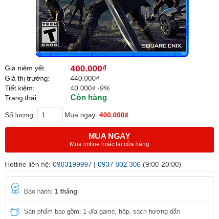
400.000₫
Giá niêm yết:
Giá thị trường:
440.000₫
Tiết kiệm:
40.000₫
-9%
Còn hàng
Trạng thái:
Số lượng:
Mua ngay:
400.000₫
MUA NGAY
Mua online hoặc tại cửa hàng
Hotline liên hệ:
0903199997
|
0937 802 306
(9:00-20:00)
Bảo hành:
1 tháng
Sản phẩm bao gồm: 1 đĩa game, hộp, sách hướng dẫn