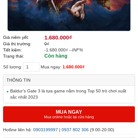
1.680.000₫
Giá niêm yết:
Giá thị trường:
0₫
Tiết kiệm:
-1.680.000₫
--INF%
Còn hàng
Trạng thái:
Số lượng:
Mua ngay:
1.680.000₫
THÔNG TIN
Baldur's Gate 3 là tựa game nằm trong Top 50 trò chơi xuất
sắc nhất 2023
MUA NGAY
Mua online hoặc tại cửa hàng
Hotline liên hệ:
0903199997
|
0937 802 306
(9:00-20:00)