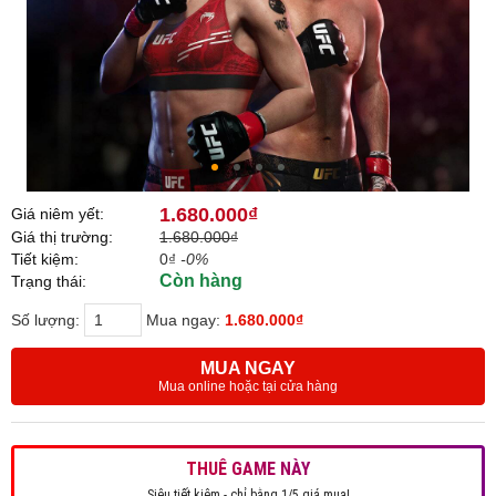
1.680.000₫
Giá niêm yết:
Giá thị trường:
1.680.000₫
Tiết kiệm:
0₫
-0%
Còn hàng
Trạng thái:
Số lượng:
Mua ngay:
1.680.000₫
MUA NGAY
Mua online hoặc tại cửa hàng
THUÊ GAME NÀY
Siêu tiết kiệm - chỉ bằng 1/5 giá mua!