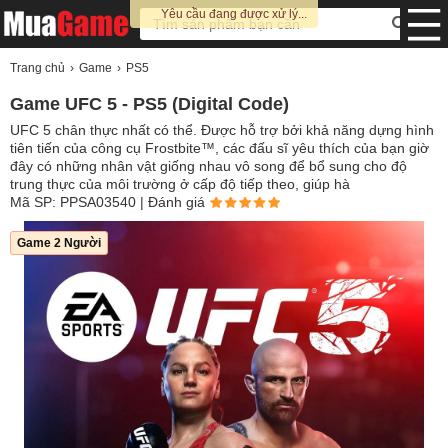
Yêu cầu đang được xử lý...
Trang chủ
Game
PS5
Game UFC 5 - PS5 (Digital Code)
UFC 5 chân thực nhất có thể. Được hỗ trợ bởi khả năng dựng hình
tiên tiến của công cụ Frostbite™, các đấu sĩ yêu thích của bạn giờ
đây có những nhân vật giống nhau vô song để bổ sung cho độ
trung thực của môi trường ở cấp độ tiếp theo, giúp hà
Mã SP: PPSA03540
| Đánh giá
Game 2 Người