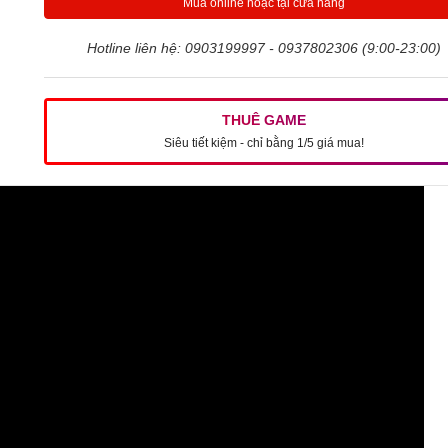
Mua online hoặc tại cửa hàng
Hotline liên hệ: 0903199997 - 0937802306 (9:00-23:00)
THUÊ GAME
Siêu tiết kiệm - chỉ bằng 1/5 giá mua!