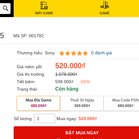
MÁY GAME
GAME
S5
Mã SP: 001782
Thương hiệu: Sony
0 đánh giá
520.000₫
Giá niêm yết:
Giá thị trường:
1.078.000₫
Tiết kiệm:
598.000₫
-55%
Còn hàng
Trạng thái:
Mua Đĩa Game
Thuê 30 Ngày
Mua Code PSN
480.000₫
300.000₫
480.000₫
Số lượng:
Mua ngay:
520.000₫
ĐẶT MUA NGAY