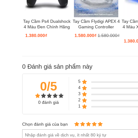
Tay Cầm Ps4 Dualshock
Tay Cầm Flydigi APEX 4
Tay Cầm
4 Màu Đen Chính Hãng
Gaming Controller
4 Màu 
1.380.000₫
1.580.000₫
1.580.000₫
1.380.
0
Đánh giá sản phẩm này
5
0/5
4
3
2
0 đánh giá
1
Chọn đánh giá của bạn