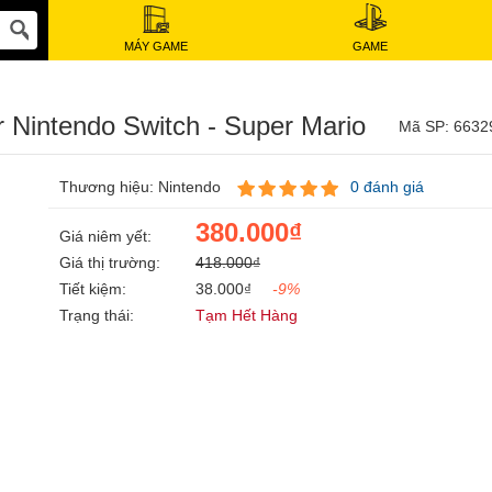
MÁY GAME
GAME
r Nintendo Switch - Super Mario
Mã SP: 6632
Thương hiệu: Nintendo
0 đánh giá
380.000₫
Giá niêm yết:
Giá thị trường:
418.000₫
Tiết kiệm:
38.000₫
-9%
Trạng thái:
Tạm Hết Hàng