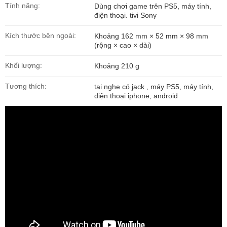
Tính năng:
Dùng chơi game trên PS5, máy tính,
điện thoại. tivi Sony
Kích thước bên ngoài:
Khoảng 162 mm × 52 mm × 98 mm
(rộng × cao × dài)
Khối lượng:
Khoảng 210 g
Tương thích:
tai nghe có jack , máy PS5, máy tính,
điện thoại iphone, android