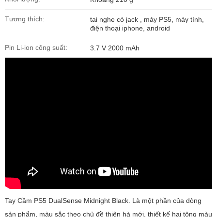
Tương thích:
tai nghe có jack , máy PS5, máy tính,
điện thoại iphone, android
Pin Li-ion công suất:
3.7 V 2000 mAh
Tay Cầm PS5 DualSense Midnight Black. Là một phần của dòng
sản phẩm, màu sắc theo chủ đề thiên hà mới, thiết kế hai tông màu