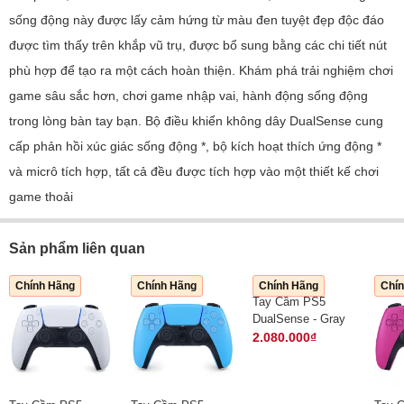
sống động này được lấy cảm hứng từ màu đen tuyệt đẹp độc đáo
được tìm thấy trên khắp vũ trụ, được bổ sung bằng các chi tiết nút
phù hợp để tạo ra một cách hoàn thiện. Khám phá trải nghiệm chơi
game sâu sắc hơn, chơi game nhập vai, hành động sống động
trong lòng bàn tay bạn. Bộ điều khiển không dây DualSense cung
cấp phản hồi xúc giác sống động *, bộ kích hoạt thích ứng động *
và micrô tích hợp, tất cả đều được tích hợp vào một thiết kế chơi
game thoải
Sản phẩm liên quan
Chính Hãng
Chính Hãng
Chính Hãng
Chí
Tay Cầm PS5
DualSense - Gray
Camouflage - Chính
2.080.000₫
Hãng VN