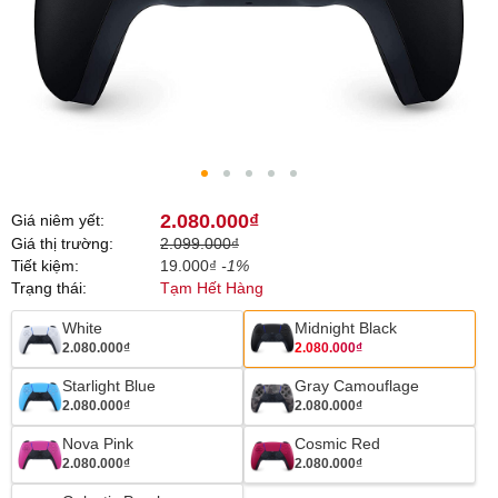
2.080.000₫
Giá niêm yết:
Giá thị trường:
2.099.000₫
Tiết kiệm:
19.000₫
-1%
Trạng thái:
Tạm Hết Hàng
White
Midnight Black
2.080.000₫
2.080.000₫
Starlight Blue
Gray Camouflage
2.080.000₫
2.080.000₫
Nova Pink
Cosmic Red
2.080.000₫
2.080.000₫