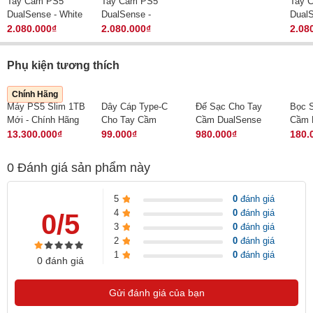
Tay Cầm PS5
Tay Cầm PS5
Tay 
DualSense - White
DualSense -
DualSen
- Chính Hãng VN
Starlight Blue -
Pink - Chính Hãng
2.080.000₫
2.080.000₫
2.08
Chính Hãng VN
VN
Phụ kiện tương thích
Chính Hãng
Máy PS5 Slim 1TB
Dây Cáp Type-C
Đế Sạc Cho Tay
Bọc S
Mới - Chính Hãng
Cho Tay Cầm
Cầm DualSense
Cầm 
PS5/Xbox series
Playstation 5
Dual
13.300.000₫
99.000₫
980.000₫
180.
X|S chơi trên PC -
Plays
Chính Hãng
0
Đánh giá sản phẩm này
5
0
đánh giá
4
0
đánh giá
0/5
3
0
đánh giá
2
0
đánh giá
1
0
đánh giá
0 đánh giá
Gửi đánh giá của bạn