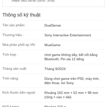
Hotline: 0903.199.997 (09:00 - 20:00)
Thông số kỹ thuật
Tên sản phẩm:
DualSense
Thương hiệu :
Sony Interactive Entertainment
Nhà phân phối tại VN:
MuaGame
Tích hợp :
chơi game không dây, kết nối bằng
Bluetooth, Pin sài 12 tiếng
Tháng sản xuất:
Tháng 9/2024
Tính năng:
Dùng chơi game trên PS5, máy tính,
điện thoại. tivi Sony
Kích thước bên ngoài:
Khoảng 162 mm × 52 mm × 98 mm
(rộng × cao × dài)
Khối lượng:
Khoảng 210 g