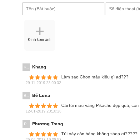
Đính kèm ảnh
Khang
K...
Làm sao Chọn màu kiểu gì ad???
29-11-2019 23:00:32
Bé Luna
B...
Cái túi màu vàng Pikachu đẹp quá, còn
12-01-2019 23:10:28
Phương Trang
P...
Túi này còn hàng không shop ơi?????
25-05-2018 19:38:53