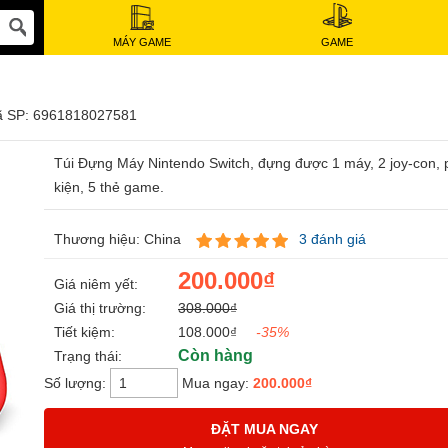
MÁY GAME
GAME
 SP: 6961818027581
Túi Đựng Máy Nintendo Switch, đựng được 1 máy, 2 joy-con, 
kiện, 5 thẻ game.
Thương hiệu: China
3 đánh giá
200.000₫
Giá niêm yết:
Giá thị trường:
308.000₫
Tiết kiệm:
108.000₫
-35%
Còn hàng
Trạng thái:
Số lượng:
Mua ngay:
200.000₫
ĐẶT MUA NGAY