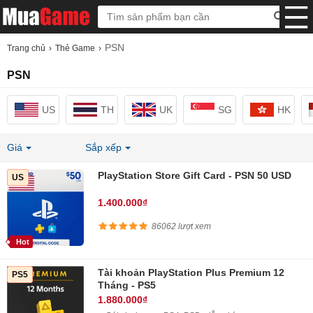
PSN
Trang chủ
Thẻ Game
PSN
US
TH
UK
SG
HK
Giá
Sắp xếp
PlayStation Store Gift Card - PSN 50 USD
US
1.400.000₫
86062 lượt xem
Hot
Tài khoản PlayStation Plus Premium 12
PS5
Tháng - PS5
1.880.000₫