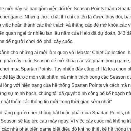
te mới này sẽ bao gồm việc đổi tên Season Points thành Sparta
 chơi game. Nhưng thực chất thì chỉ có tên là được thay đổi, bạ
a việc hoàn thành các thử thách và thăng cấp để mở khóa các 
iến quan ngại từ nhiều fan lâu năm của Halo đã dự đoán, 343 đ
me để người chơi đỡ phải cày cuốc.
"Dành cho những ai mới làm quen với Master Chief Collection, 
n phải cày cuốc Season để mở khóa các vật phẩm trong game, 
 chơi mua Spartan Points. Tuy nhiên đây cũng chỉ là lựa chọn 
ốc để lấy được món vật phẩm mà mình thích trong các Season qu
hài lòng với hiện trạng của hệ thống Spartan Points và cách mà 
ng sự minh bạch, chúng tôi đã quyết định công bố kế hoạch nà
p nhật thêm các thông tin mới trong thời gian sớm nhất"
 rõ rằng người chơi không bắt buộc phải mua Spartan Points, n
 Season sẽ lập tức cau mày ngay. Vì việc cày cuốc mà không tr
 các nhà phát triển game biết điều đó khi họ thiết kế hệ thống 