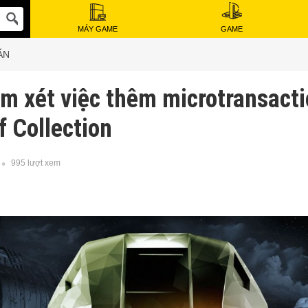
MÁY GAME
GAME
ẪN
m xét việc thêm microtransacti
f Collection
995 lượt xem