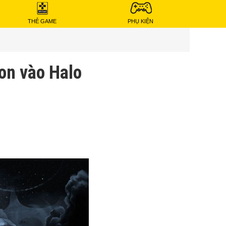
THẺ GAME
PHỤ KIỆN
on vào Halo