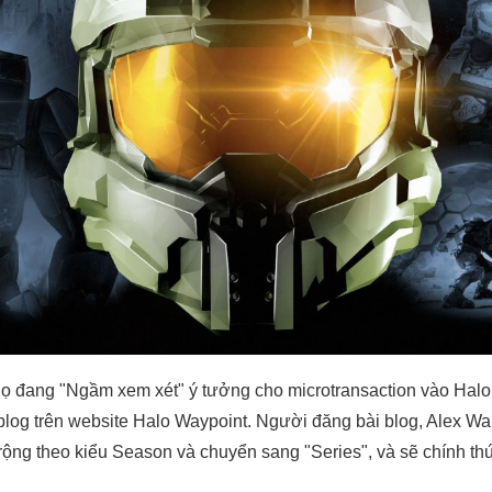
 họ đang "Ngầm xem xét" ý tưởng cho microtransaction vào Halo
 blog trên website Halo Waypoint. Người đăng bài blog, Alex Wak
rộng theo kiểu Season và chuyển sang "Series", và sẽ chính th