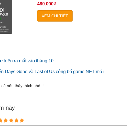
480.000₫
XEM CHI TIẾT
 kiến ra mắt vào tháng 10
riển Days Gone và Last of Us công bố game NFT mới
a sẻ nếu thấy thích nhé !!
ẩm này