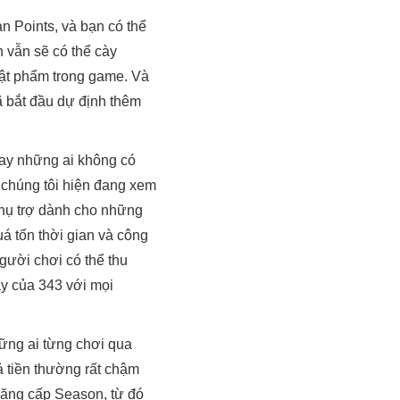
n Points, và bạn có thể
n vẫn sẽ có thể cày
vật phẩm trong game. Và
ã bắt đầu dự định thêm
hay những ai không có
chúng tôi hiện đang xem
phụ trợ dành cho những
á tốn thời gian và công
người chơi có thể thu
y của 343 với mọi
hững ai từng chơi qua
ả tiền thường rất chậm
thăng cấp Season, từ đó