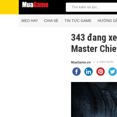
MẸO HAY
CHIA SẺ
TIN TỨC GAME
HƯỚNG D
343 đang xe
Master Chie
4 năm trước
MuaGame.vn