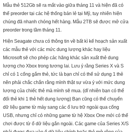
Mẫu thẻ 512Gb sẽ ra mắt vào giữa tháng 11 và hiện đã có
thể preorder tại các hệ thống bán lẻ tại Mỹ, tuy nhiên hiện
chúng đã nhanh chóng hết hàng. Mẫu 2TB sẽ được mở cửa
preorder trong tầm tháng 11.
Hiện Seagate chưa có thông tin về bất kì kế hoạch sản xuất
các mẫu thẻ với các mức dung lượng khác hay liệu
Microsoft sẽ cho phép các hãng khác sản xuất thẻ dung
lượng cho Xbox trong tương lai. Lưu ý rằng Series X và S
chỉ có 1 cổng gắm thẻ, tức là bạn chỉ có thể sử dụng 1 thẻ
nên phải chắc chắn rằng mình thật sự vừa ý với mức dung
lượng của chiếc thẻ mà mình sẽ mua. (dĩ nhiên bạn có thể
đổi thẻ khi 1 thẻ hết dung lượng) Bạn cũng có thể chuyển
dữ liệu game từ máy sang các ổ lưu trữ ngoài qua cổng
USB, nhưng chỉ có những game từ hệ Xbox One mới có thể
chơi được từ ổ dữ liệu gắn ngoài. Các game của Series X/S
phải được đưa vào ổ dữ liệu chính hoặc thẻ mở rộng của