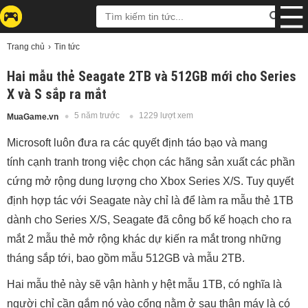
Trang chủ
Tin tức
Hai mẫu thẻ Seagate 2TB và 512GB mới cho Series
X và S sắp ra mắt
5 năm trước
1229 lượt xem
MuaGame.vn
Microsoft luôn đưa ra các quyết định táo bạo và mang
tính cạnh tranh trong việc chọn các hãng sản xuất các phần
cứng mở rộng dung lượng cho Xbox Series X/S. Tuy quyết
định hợp tác với Seagate này chỉ là để làm ra mẫu thẻ 1TB
dành cho Series X/S, Seagate đã công bố kế hoạch cho ra
mắt 2 mẫu thẻ mở rộng khác dự kiến ra mắt trong những
tháng sắp tới, bao gồm mẫu 512GB và mẫu 2TB.
Hai mẫu thẻ này sẽ vận hành y hệt mẫu 1TB, có nghĩa là
người chỉ cần gắm nó vào cổng nằm ở sau thân máy là có