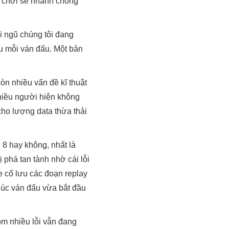
ời chơi sẽ nhanh chóng
i ngũ chúng tôi đang
au mỗi ván đấu. Một bản
òn nhiều vấn đề kĩ thuật
hiều người hiện không
 cho lượng data thừa thải
 8 hay không, nhất là
 phá tan tành nhờ cái lỗi
e cố lưu các đoạn replay
 lúc ván đấu vừa bắt đầu
ồm nhiều lỗi vẫn đang