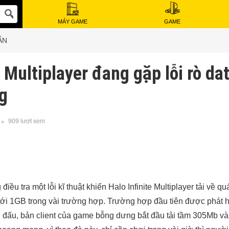
MÁY GAME
GAME
ẪN
e Multiplayer đang gặp lỗi rò da
g
909 lượt xem
điều tra một lỗi kĩ thuật khiến Halo Infinite Multiplayer tải về 
n tới 1GB trong vài trường hợp. Trường hợp đầu tiên được phát 
 đấu, bản client của game bỗng dưng bắt đầu tải tầm 305Mb v