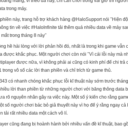
oang mang, vì theo đà này, chỉ cần chơi trong vài giờ thì ngư
ta trong máy.
n phiền này, trang hỗ trợ khách hàng @HaloSupport nói "Hiện độ
thông tin về việc #HaloInfinite tải thêm quá nhiều data về máy s
 mắt trong tháng 8 này"
 hề hài lòng với lời phản hồi đó, nhất là trong khi game vẫn c
a được khắc phục. Một người chơi còn nói "Vì cái lỗi này mà n
ltiplayer được nữa, vì không phải ai cũng có kinh phí để chi trả
 1 trong vô số các lời than phiền và chỉ trích từ game thủ.
 343 có nhanh chóng khắc phục lỗi kĩ thuật này sớm trước tháng
iều lời than phiền từ những người chơi với băng thông data bị
ưa rõ nguyên nhân gây ra việc này. Một số ý kiến cho rằng gam
ột số người chơi bác bỏ giả thuyết này vì họ để ý rằng ngay cả
 tải rất nhiều data một cách vô lí.
player cũng đang bị hoành hành bởi nhiều vấn đề kĩ thuật, bao g