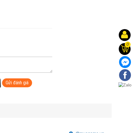
0
Gửi đánh giá