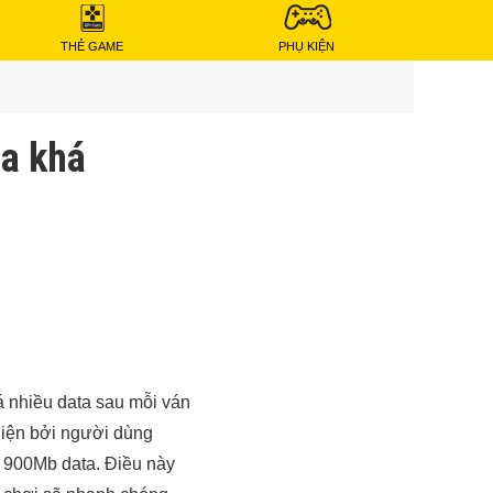
THẺ GAME
PHỤ KIỆN
ta khá
quá nhiều data sau mỗi ván
hiện bởi người dùng
à 900Mb data. Điều này