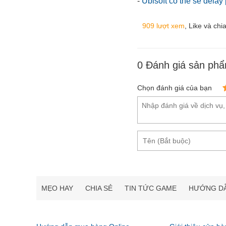
-
Ubisoft có thể sẽ del
909 lượt xem
, Like và chi
0
Đánh giá sản ph
Chọn đánh giá của bạn
MẸO HAY
CHIA SẺ
TIN TỨC GAME
HƯỚNG D