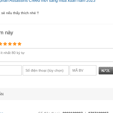
ay phần Assassins Creed mới sang mùa xuân năm 2023
a sẻ nếu thấy thích nhé !!
ẩm này
ẪN