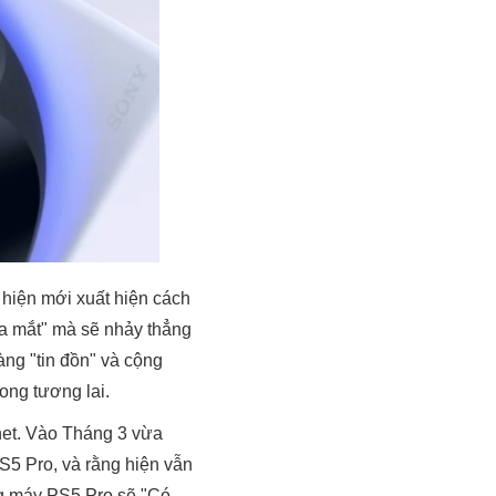
 hiện mới xuất hiện cách
ra mắt" mà sẽ nhảy thẳng
àng "tin đồn" và cộng
ong tương lai.
rnet. Vào Tháng 3 vừa
S5 Pro, và rằng hiện vẫn
ằng máy PS5 Pro sẽ "Có