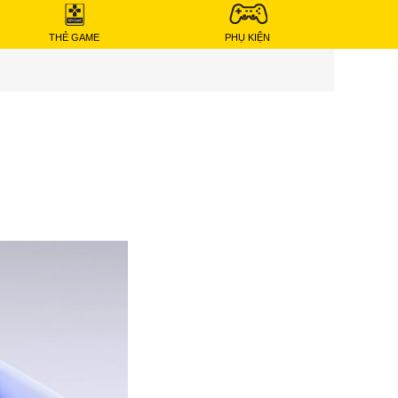
THẺ GAME
PHỤ KIỆN