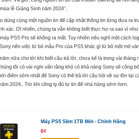
 mùa lễ Giáng Sinh năm 2024".
o dùng cùng một nguồn tin để cập nhật thông tin từng đưa ra trướ
ính xác. Dĩ nhiên, chúng ta vẫn không biết thực hư ra sao vì như
 máy PS5 Pro sẽ không ra mắt. Tuy nhiên nếu nghĩ một cách log
o Sony nên việc từ bỏ mẫu Pro của PS5 khác gì từ bỏ một mỏ và
ăm nữa cho tới khi biết câu trả lời, chưa kể là trong vài tháng
chúng tôi có vài nghi vấn rằng khó có khả năng Sony sẽ công b
hời điểm sớm nhất để Sony có thể trả lời câu hỏi về sự tồn tại
năm 2024.. Trừ khi công ty đủ tự tin để nhá hàng sớm hơn.
Máy PS5 Slim 1TB Mới - Chính Hãng
0₫