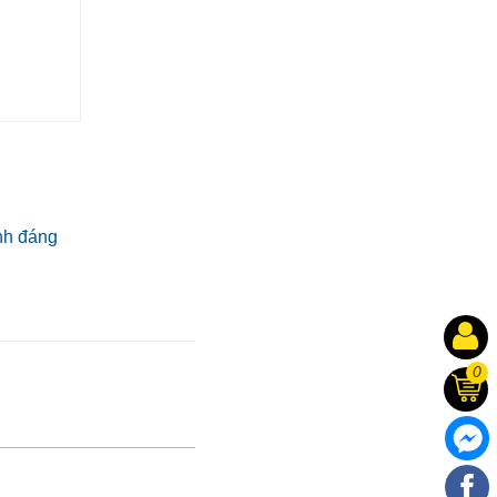
ính đáng
0