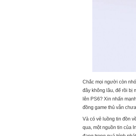
Chắc mọi người còn nhớ 
đây không lâu, để rồi bị
lên PS6? Xin nhấn mạnh r
đồng game thủ vẫn chưa 
Và có vẻ luồng tin đồn v
qua, một nguồn tin của I
đang trong quá trình phá