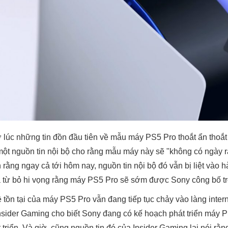
lúc những tin đồn đầu tiên về mẫu máy PS5 Pro thoắt ẩn thoắt
 một nguồn tin nội bộ cho rằng mẫu máy này sẽ "không có ngày 
ằng ngay cả tới hôm nay, nguồn tin nội bộ đó vẫn bị liệt vào h
từ bỏ hi vọng rằng máy PS5 Pro sẽ sớm được Sony công bố tr
ề tồn tại của máy PS5 Pro vẫn đang tiếp tục chảy vào làng inte
nsider Gaming cho biết Sony đang có kế hoạch phát triển máy P
t triển. Và giờ, cũng nguồn tin đó của Insider Gaming lại nói r