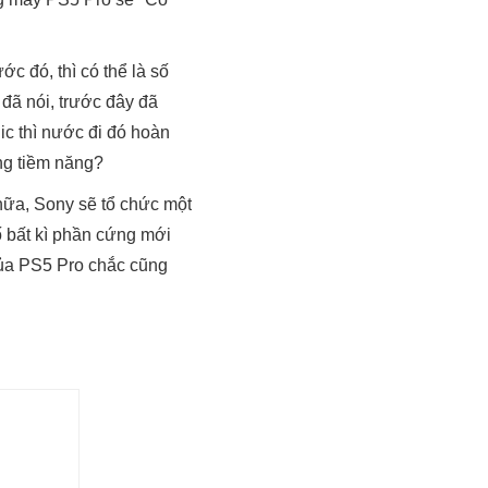
c đó, thì có thể là số
 đã nói, trước đây đã
ic thì nước đi đó hoàn
ng tiềm năng?
 nữa, Sony sẽ tổ chức một
ố bất kì phần cứng mới
 của PS5 Pro chắc cũng