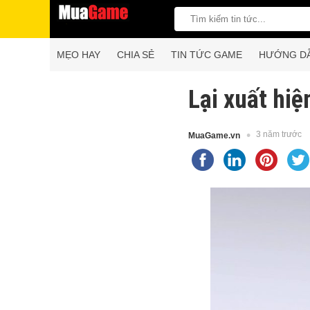
MẸO HAY
CHIA SẺ
TIN TỨC GAME
HƯỚNG D
Lại xuất hi
3 năm trước
MuaGame.vn