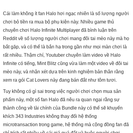
Cái làm không ít fan Halo hơi ngạc nhiên là số lượng người
chơi bỏ tiền ra mua bộ phụ kiện này. Nhiều game thủ
chuyên chơi Halo Infinite Multiplayer đã bình luận trên
Reddit về số lượng người chơi mang đôi tai mèo này mà họ
bắt gặp, và có thể là bắn hạ trong gần như mọi màn chơi là
rất nhiều. Thậm chí, Youtuber chuyên làm video về Halo
Infinite có tiếng, Mint Blitz cũng vừa làm một video về đôi tai
mèo này, và nhận xét dựa trên kinh nghiệm bản thân rằng
xem ra gói Cat Lovers này đang bán đắt như tôm tươi.
Tuy không có gì sai trong việc người chơi chọn mua sản
phẩm này, một số fan Halo đã nêu ra quan ngại rằng sự
thành công về tài chính của Bundle này có thể sẽ khuyến
khích 343 Industries không thay đổi hệ thống
microtransaction trong game, hệ thống mà cộng đồng fan đã
chỉ trích rất nhiều về cái giá quá đắt và buộc người chơi