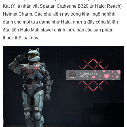
Kat (Ý là nhân vật Spartan Catherine B320 từ Halo: Reach)
Helmet Charm. Các phụ kiện này trông khá...ngộ nghĩnh
dành cho một tựa game như Halo, nhưng đây cũng là lần
đầu tiên Halo Multiplayer chính thức bán các sản phẩm
thuộc thể loại này.