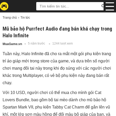
Trang chủ
Tin tức
Mũ bảo hộ Purrfect Audio đang bán khá chạy trong
Halo Infinite
5 năm trước
1244 lượt xem
MuaGame.vn
Tuần này, Halo Infinite đã cho ra mắt một gói phụ kiện trang
trí áo giáp mới trong store của game, và dựa trên số người
chơi mang đôi tai này trong khi đọ súng với các người chơi
khác trong Multiplayer, có vẻ bộ phụ kiện này đang bán rất
chạy.
Với 10 USD, người chơi có thể mua cho mình gói Cat
Lovers Bundle, bao gồm bộ tai mèo dành cho mũ bảo hộ
Spartan Mark VII, phụ kiện Tabby Cat Charm để gắn lên vũ
khí, một lớp sơn màu hồng để đổi màu bộ giáp của bạn, và