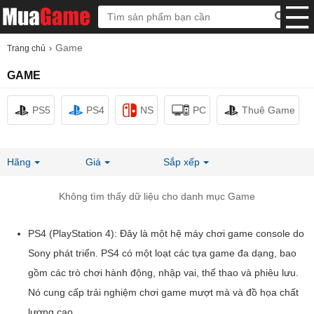
Game
Trang chủ
GAME
PS5
PS4
NS
PC
Thuê Game
Hãng
Giá
Sắp xếp
Không tìm thấy dữ liệu cho danh mục Game
PS4 (PlayStation 4): Đây là một hệ máy chơi game console do
Sony phát triển. PS4 có một loạt các tựa game đa dạng, bao
gồm các trò chơi hành động, nhập vai, thể thao và phiêu lưu.
Nó cung cấp trải nghiệm chơi game mượt mà và đồ họa chất
lượng cao.