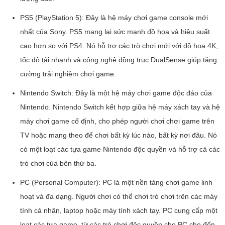
PS5 (PlayStation 5): Đây là hệ máy chơi game console mới
nhất của Sony. PS5 mang lại sức mạnh đồ họa và hiệu suất
cao hơn so với PS4. Nó hỗ trợ các trò chơi mới với đồ họa 4K,
tốc độ tải nhanh và công nghệ đồng trục DualSense giúp tăng
cường trải nghiệm chơi game.
Nintendo Switch: Đây là một hệ máy chơi game độc đáo của
Nintendo. Nintendo Switch kết hợp giữa hệ máy xách tay và hệ
máy chơi game cố định, cho phép người chơi chơi game trên
TV hoặc mang theo để chơi bất kỳ lúc nào, bất kỳ nơi đâu. Nó
có một loạt các tựa game Nintendo độc quyền và hỗ trợ cả các
trò chơi của bên thứ ba.
PC (Personal Computer): PC là một nền tảng chơi game linh
hoạt và đa dạng. Người chơi có thể chơi trò chơi trên các máy
tính cá nhân, laptop hoặc máy tính xách tay. PC cung cấp một
loạt các tựa game, từ các trò chơi độc quyền cho PC cho đến