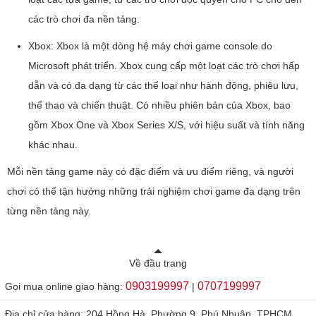
các trò chơi đa nền tảng.
Xbox: Xbox là một dòng hệ máy chơi game console do
Microsoft phát triển. Xbox cung cấp một loạt các trò chơi hấp
dẫn và có đa dạng từ các thể loại như hành động, phiêu lưu,
thể thao và chiến thuật. Có nhiều phiên bản của Xbox, bao
gồm Xbox One và Xbox Series X/S, với hiệu suất và tính năng
khác nhau.
Mỗi nền tảng game này có đặc điểm và ưu điểm riêng, và người
chơi có thể tận hưởng những trải nghiệm chơi game đa dạng trên
từng nền tảng này.
Về đầu trang
0903199997
0707199997
Gọi mua online giao hàng:
|
Địa chỉ cửa hàng: 204 Hồng Hà, Phường 9, Phú Nhuận, TPHCM