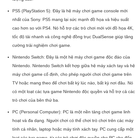
PS5 (PlayStation 5): Đây là hệ máy chơi game console mới
nhất của Sony. PS5 mang lại sức mạnh đồ họa và hiệu suất
cao hơn so với PS4. Nó hỗ trợ các trò chơi mới với đồ họa 4K,
tốc độ tải nhanh và công nghệ đồng trục DualSense giúp tăng
cường trải nghiệm chơi game.
Nintendo Switch: Đây là một hệ máy chơi game độc đáo của
Nintendo. Nintendo Switch kết hợp giữa hệ máy xách tay và hệ
máy chơi game cố định, cho phép người chơi chơi game trên
TV hoặc mang theo để chơi bất kỳ lúc nào, bất kỳ nơi đâu. Nó
có một loạt các tựa game Nintendo độc quyền và hỗ trợ cả các
trò chơi của bên thứ ba.
PC (Personal Computer): PC là một nền tảng chơi game linh
hoạt và đa dạng. Người chơi có thể chơi trò chơi trên các máy
tính cá nhân, laptop hoặc máy tính xách tay. PC cung cấp một
loạt các tựa game, từ các trò chơi độc quyền cho PC cho đến