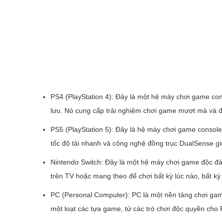
PS4 (PlayStation 4): Đây là một hệ máy chơi game con
lưu. Nó cung cấp trải nghiệm chơi game mượt mà và đ
PS5 (PlayStation 5): Đây là hệ máy chơi game console
tốc độ tải nhanh và công nghệ đồng trục DualSense g
Nintendo Switch: Đây là một hệ máy chơi game độc đá
trên TV hoặc mang theo để chơi bất kỳ lúc nào, bất kỳ
PC (Personal Computer): PC là một nền tảng chơi game
một loạt các tựa game, từ các trò chơi độc quyền cho 