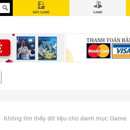
MÁY GAME
GAME
Không tìm thấy dữ liệu cho danh mục Game