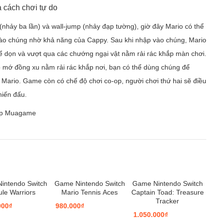
 cách chơi tự do
(nhảy ba lần) và wall-jump (nhảy đạp tường), giờ đây Mario có thể
vào chúng nhờ khả năng của Cappy. Sau khi nhập vào chúng, Mario
để dọn và vượt qua các chướng ngại vật nằm rải rác khắp màn chơi.
hập mớ đồng xu nằm rải rác khắp nơi, bạn có thể dùng chúng để
Mario. Game còn có chế độ chơi co-op, người chơi thứ hai sẽ điều
hiến đấu.
hop Muagame
intendo Switch
Game Nintendo Switch
Game Nintendo Switch
ule Warriors
Mario Tennis Aces
Captain Toad: Treasure
Tracker
000₫
980.000₫
1.050.000₫