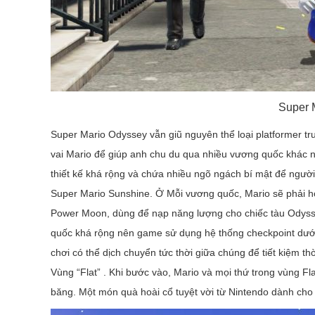
Super 
Super Mario Odyssey vẫn giũ nguyên thể loại platformer t
vai Mario để giúp anh chu du qua nhiều vương quốc khác 
thiết kế khá rộng và chứa nhiều ngõ ngách bí mật để ngườ
Super Mario Sunshine. Ở Mỗi vương quốc, Mario sẽ phải ho
Power Moon, dùng để nạp năng lượng cho chiếc tàu Odys
quốc khá rộng nên game sử dụng hệ thống checkpoint dưới 
chơi có thể dịch chuyển tức thời giữa chúng để tiết kiệm t
Vùng “Flat” . Khi bước vào, Mario và mọi thứ trong vùng Fl
băng. Một món quà hoài cổ tuyệt vời từ Nintendo dành ch