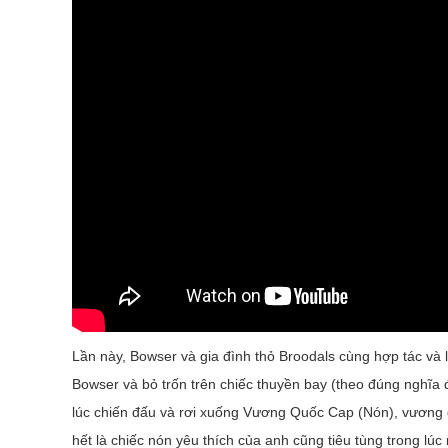
Lần này, Bowser và gia đình thỏ Broodals cùng hợp tác và
Bowser và bỏ trốn trên chiếc thuyền bay (theo đúng nghĩa 
lúc chiến đấu và rơi xuống Vương Quốc Cap (Nón), vươn
hết là chiếc nón yêu thích của anh cũng tiêu tùng trong lú