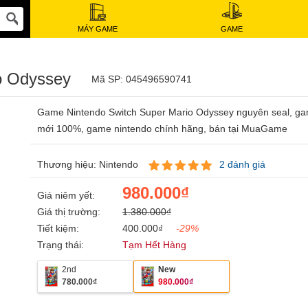
MÁY GAME
GAME
o Odyssey
Mã SP: 045496590741
Game Nintendo Switch Super Mario Odyssey nguyên seal, g
mới 100%, game nintendo chính hãng, bán tại MuaGame
Thương hiệu: Nintendo
2 đánh giá
980.000₫
Giá niêm yết:
Giá thị trường:
1.380.000₫
Tiết kiệm:
400.000₫
-29%
Trạng thái:
Tạm Hết Hàng
2nd
New
780.000₫
980.000₫