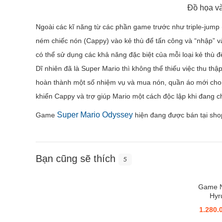
Đồ họa và
Ngoài các kĩ năng từ các phần game trước như triple-jump 
ném chiếc nón (Cappy) vào kẻ thù để tấn công và “nhập” 
có thể sử dụng các khả năng đặc biệt của mỗi loại kẻ thù 
Dĩ nhiên đã là Super Mario thì không thể thiếu việc thu t
hoàn thành một số nhiệm vụ và mua nón, quần áo mới cho 
khiển Cappy và trợ giúp Mario một cách độc lập khi đang c
Super Mario Odyssey
Game
hiện đang được bán tại s
Bạn cũng sẽ thích
5
Game N
Hyr
1.280.