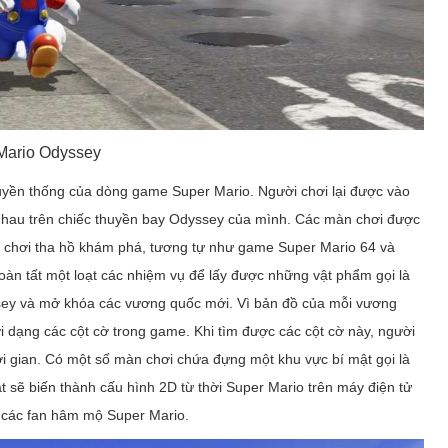
Mario Odyssey
ruyền thống của dòng game Super Mario. Người chơi lại được vào
nhau trên chiếc thuyền bay Odyssey của mình. Các màn chơi được
i chơi tha hồ khám phá, tương tự như game Super Mario 64 và
àn tất một loạt các nhiệm vụ để lấy được những vật phẩm gọi là
sey và mở khóa các vương quốc mới. Vì bản đồ của mỗi vương
dạng các cột cờ trong game. Khi tìm được các cột cờ này, người
hời gian. Có một số màn chơi chứa đựng một khu vực bí mật gọi là
at sẽ biến thành cấu hình 2D từ thời Super Mario trên máy điện tử
o các fan hâm mộ Super Mario.