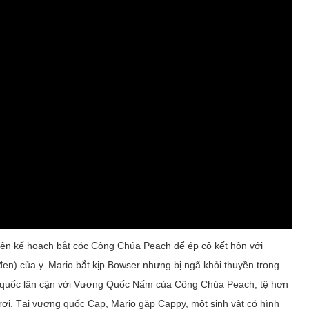
 lên kế hoạch bắt cóc Công Chúa Peach để ép cô kết hôn với
đen) của y. Mario bắt kịp Bowser nhưng bị ngã khỏi thuyền trong
g quốc lân cận với Vương Quốc Nấm của Công Chúa Peach, tệ hơn
c rơi. Tại vương quốc Cap, Mario gặp Cappy, một sinh vật có hình