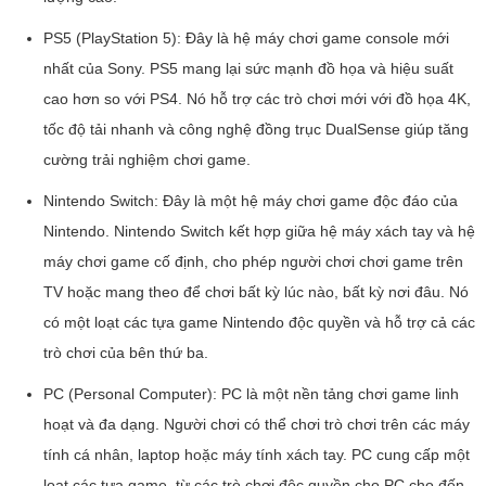
PS5 (PlayStation 5): Đây là hệ máy chơi game console mới
nhất của Sony. PS5 mang lại sức mạnh đồ họa và hiệu suất
cao hơn so với PS4. Nó hỗ trợ các trò chơi mới với đồ họa 4K,
tốc độ tải nhanh và công nghệ đồng trục DualSense giúp tăng
cường trải nghiệm chơi game.
Nintendo Switch: Đây là một hệ máy chơi game độc đáo của
Nintendo. Nintendo Switch kết hợp giữa hệ máy xách tay và hệ
máy chơi game cố định, cho phép người chơi chơi game trên
TV hoặc mang theo để chơi bất kỳ lúc nào, bất kỳ nơi đâu. Nó
có một loạt các tựa game Nintendo độc quyền và hỗ trợ cả các
trò chơi của bên thứ ba.
PC (Personal Computer): PC là một nền tảng chơi game linh
hoạt và đa dạng. Người chơi có thể chơi trò chơi trên các máy
tính cá nhân, laptop hoặc máy tính xách tay. PC cung cấp một
loạt các tựa game, từ các trò chơi độc quyền cho PC cho đến