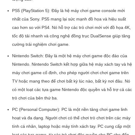
PS5 (PlayStation 5): Đây là hệ máy chơi game console mới
nhất của Sony. PS5 mang lại sức mạnh đồ họa và hiệu suất
cao hơn so với PS4. Nó hỗ trợ các trò chơi mới với đồ họa 4K,
tốc độ tải nhanh và công nghệ đồng trục DualSense giúp tăng
cường trải nghiệm chơi game.
Nintendo Switch: Đây là một hệ máy chơi game độc đáo của
Nintendo. Nintendo Switch kết hợp giữa hệ máy xách tay và hệ
máy chơi game cố định, cho phép người chơi chơi game trên
TV hoặc mang theo để chơi bất kỳ lúc nào, bất kỳ nơi đâu. Nó
có một loạt các tựa game Nintendo độc quyền và hỗ trợ cả các
trò chơi của bên thứ ba.
PC (Personal Computer): PC là một nền tảng chơi game linh
hoạt và đa dạng. Người chơi có thể chơi trò chơi trên các máy
tính cá nhân, laptop hoặc máy tính xách tay. PC cung cấp một
loạt các tựa game, từ các trò chơi độc quyền cho PC cho đến