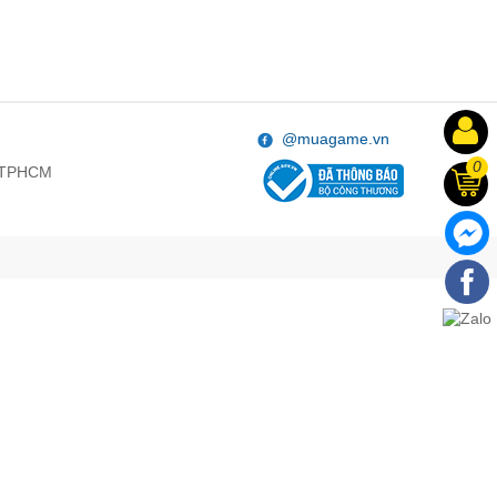
@muagame.vn
0
, TPHCM