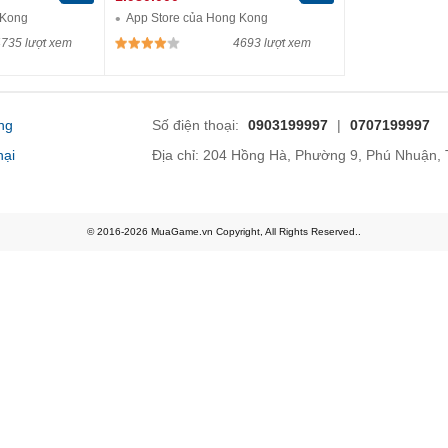
 Kong
App Store của Hong Kong
735 lượt xem
4693 lượt xem
ng
Số điện thoại:
0903199997
|
0707199997
nại
Địa chỉ: 204 Hồng Hà, Phường 9, Phú Nhuận
© 2016-2026 MuaGame.vn Copyright, All Rights Reserved..