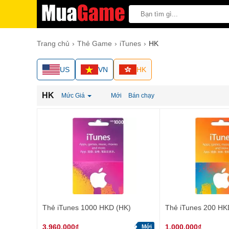
Trang chủ
Thẻ Game
iTunes
HK
US
VN
HK
HK
Mức Giá
Mới
Bán chạy
Thẻ iTunes 1000 HKD (HK)
Thẻ iTunes 200 HK
3.960.000₫
1.000.000₫
Mới