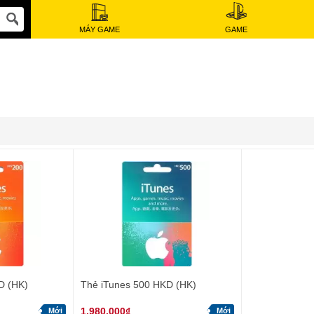
MÁY GAME
GAME
D (HK)
Thẻ iTunes 500 HKD (HK)
1.980.000₫
Mới
Mới