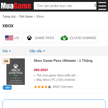
Xbox
Trang chủ
Thẻ Game
XBOX
US
GAME PASS
CLOUD GAMING
Giá
Sắp xếp
Xbox Game Pass Ultimate - 1 Tháng
US
480.000₫
Thẻ chơi game Xbox miễn phí
Máy Xbox | PC | iOS | Android
30027 lượt xem
Mới