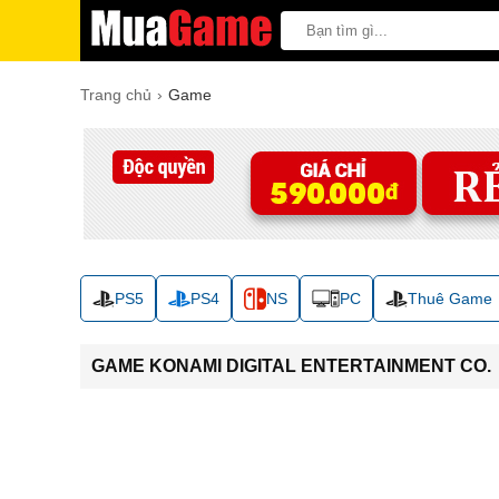
Trang chủ
Game
PS5
PS4
NS
PC
Thuê Game
GAME KONAMI DIGITAL ENTERTAINMENT CO.