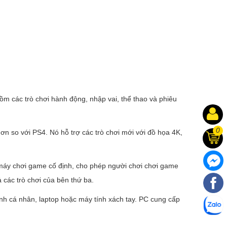
ồm các trò chơi hành động, nhập vai, thể thao và phiêu
0
n so với PS4. Nó hỗ trợ các trò chơi mới với đồ họa 4K,
 máy chơi game cố định, cho phép người chơi chơi game
 các trò chơi của bên thứ ba.
ính cá nhân, laptop hoặc máy tính xách tay. PC cung cấp