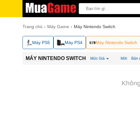
Trang chủ
Máy Game
Máy Nintendo Switch
Máy PS5
Máy PS4
Máy Nintendo Switch
MÁY NINTENDO SWITCH
Mức Giá
Mới
Bán 
Không